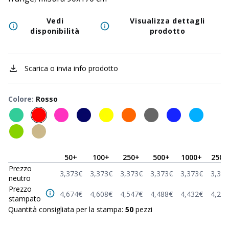
Vedi
Visualizza dettagli
disponibilità
prodotto
Scarica o invia info prodotto
Colore
:
Rosso
50
+
100
+
250
+
500
+
1000
+
2500
Prezzo
3,373
€
3,373
€
3,373
€
3,373
€
3,373
€
3,373
neutro
Prezzo
4,674
€
4,608
€
4,547
€
4,488
€
4,432
€
4,274
stampato
Quantità consigliata per la stampa:
50
pezzi