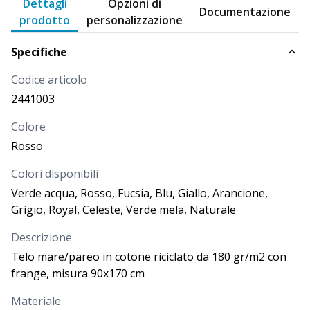
Dettagli
Opzioni di
Arancione
Documentazione
prodotto
personalizzazione
2441007
Specifiche
DISPONIBILITÀ
PROSSIMI ARRIVI
Codice articolo
Più di
2.371
2441003
PREZZO
3,373
€
Colore
QUANTITÀ
Rosso
Colori disponibili
Verde acqua, Rosso, Fucsia, Blu, Giallo, Arancione,
CODICE
COLORE
Grigio, Royal, Celeste, Verde mela, Naturale
Grigio
2441008
Descrizione
Telo mare/pareo in cotone riciclato da 180 gr/m2 con
frange, misura 90x170 cm
DISPONIBILITÀ
PROSSIMI ARRIVI
Più di
2.371
Materiale