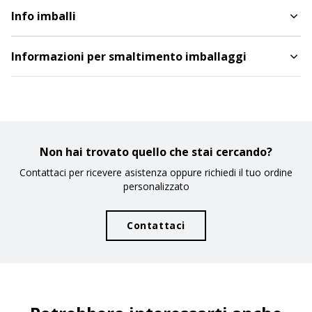
CODICE
COLORE
Info imballi
Celeste
2441015
Informazioni per smaltimento imballaggi
DISPONIBILITÀ
PROSSIMI ARRIVI
160
PREZZO
3,373
€
Non hai trovato quello che stai cercando?
QUANTITÀ
Contattaci per ricevere asistenza oppure richiedi il tuo ordine
personalizzato
CODICE
COLORE
Contattaci
Naturale
2441022
DISPONIBILITÀ
PROSSIMI ARRIVI
Richiedi