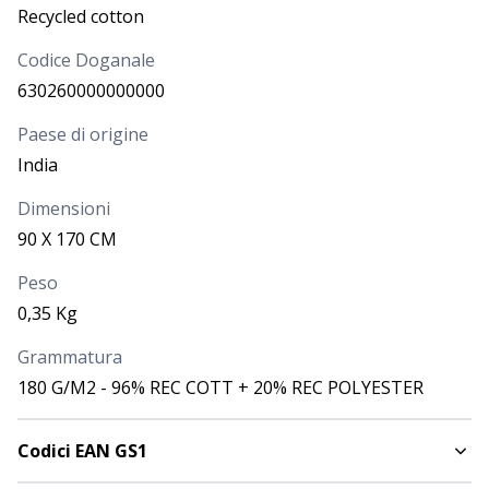
PREZZO
Recycled cotton
3,373
€
Codice Doganale
QUANTITÀ
630260000000000
Paese di origine
India
CODICE
COLORE
Royal
Dimensioni
2441010
90 X 170 CM
DISPONIBILITÀ
PROSSIMI ARRIVI
Peso
8
0,35 Kg
PREZZO
Grammatura
3,373
€
180 G/M2 - 96% REC COTT + 20% REC POLYESTER
QUANTITÀ
Codici EAN GS1