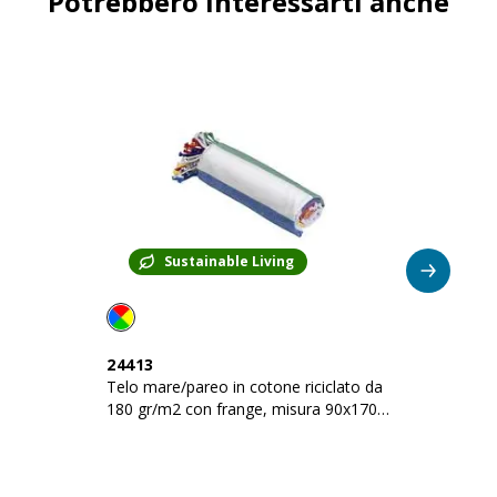
Potrebbero interessarti anche
PREZZO
3,373
€
QUANTITÀ
CODICE
COLORE
Verde acqua
2441025
Sustainable Living
DISPONIBILITÀ
PROSSIMI ARRIVI
129
PREZZO
24413
2
3,373
€
Telo mare/pareo in cotone riciclato da
Telo 
180 gr/m2 con frange, misura 90x170
18
QUANTITÀ
cm
c