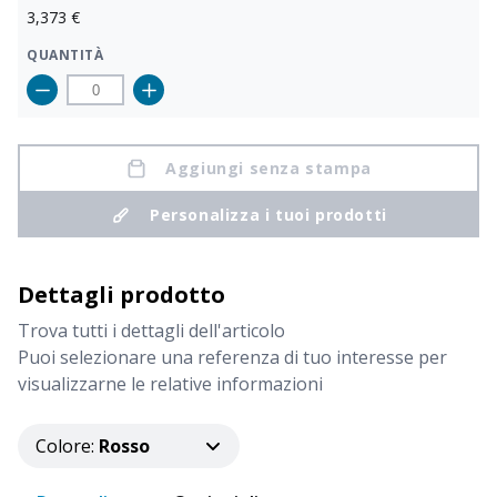
3,373
€
QUANTITÀ
CODICE
COLORE
Aggiungi senza stampa
Giallo
2441006
Personalizza i tuoi prodotti
DISPONIBILITÀ
PROSSIMI ARRIVI
1.711
Dettagli prodotto
PREZZO
Trova tutti i dettagli dell'articolo
3,373
€
Puoi selezionare una referenza di tuo interesse per
visualizzarne le relative informazioni
QUANTITÀ
Colore
:
Rosso
CODICE
COLORE