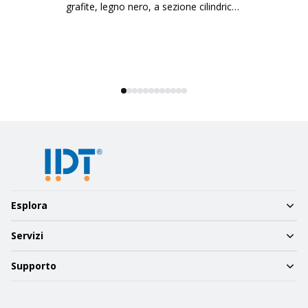
grafite, legno nero, a sezione cilindrica
in
con strass
Esplora
Servizi
Supporto