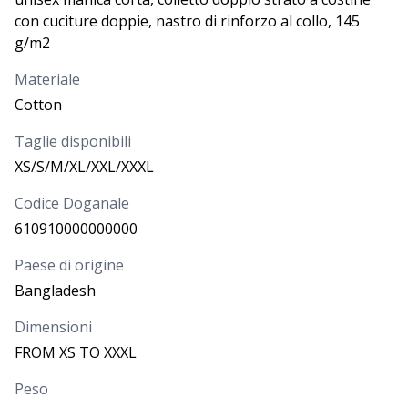
con cuciture doppie, nastro di rinforzo al collo, 145
Più di
4.000
g/m2
PREZZO
2,000
€
Materiale
Cotton
QUANTITÀ
Taglie disponibili
XS/S/M/XL/XXL/XXXL
CODICE
COLORE
TAGLIA
Codice Doganale
Nero
XXL
1600502XXL
610910000000000
Paese di origine
DISPONIBILITÀ
PROSSIMI ARRIVI
Bangladesh
Più di
4.000
Dimensioni
PREZZO
2,000
€
FROM XS TO XXXL
QUANTITÀ
Peso