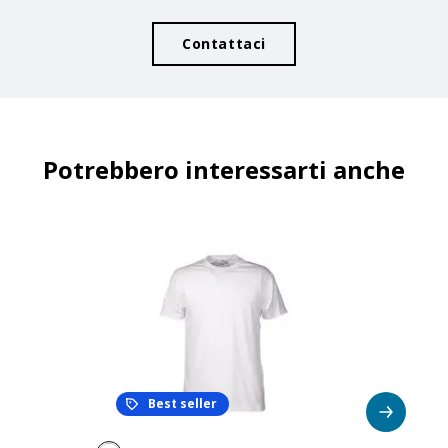
DISPONIBILITÀ
PROSSIMI ARRIVI
1.409
Contattaci
PREZZO
2,000
€
QUANTITÀ
Potrebbero interessarti anche
CODICE
COLORE
TAGLIA
Rosso
S
1600503S
DISPONIBILITÀ
PROSSIMI ARRIVI
2.440
PREZZO
2,000
€
Best seller
QUANTITÀ