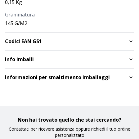
0,15 Kg
Grammatura
CODICE
COLORE
TAGLIA
145 G/M2
Nero
XXXL
1600502XXXL
Codici EAN GS1
DISPONIBILITÀ
PROSSIMI ARRIVI
3.483
Info imballi
PREZZO
2,000
€
Informazioni per smaltimento imballaggi
QUANTITÀ
CODICE
COLORE
TAGLIA
Rosso
Non hai trovato quello che stai cercando?
XS
1600503XS
Contattaci per ricevere asistenza oppure richiedi il tuo ordine
personalizzato