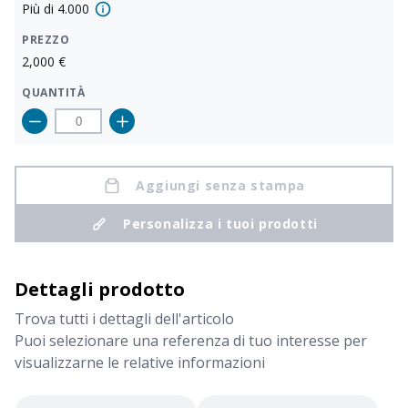
Più di
4.000
PREZZO
2,000
€
QUANTITÀ
CODICE
COLORE
TAGLIA
Aggiungi senza stampa
Nero
M
1600502M
Personalizza i tuoi prodotti
DISPONIBILITÀ
PROSSIMI ARRIVI
Più di
4.000
Dettagli prodotto
PREZZO
Trova tutti i dettagli dell'articolo
2,000
€
Puoi selezionare una referenza di tuo interesse per
visualizzarne le relative informazioni
QUANTITÀ