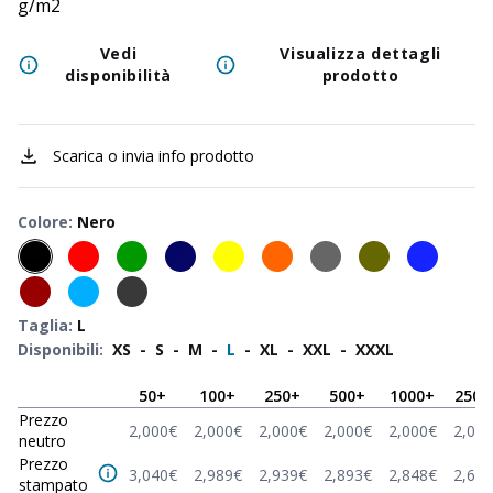
g/m2
Vedi
Visualizza dettagli
disponibilità
prodotto
Scarica o invia info prodotto
Colore
:
Nero
Taglia
:
L
Disponibili
:
XS
-
S
-
M
-
L
-
XL
-
XXL
-
XXXL
50
+
100
+
250
+
500
+
1000
+
2500
Prezzo
2,000
€
2,000
€
2,000
€
2,000
€
2,000
€
2,000
neutro
Prezzo
3,040
€
2,989
€
2,939
€
2,893
€
2,848
€
2,678
stampato