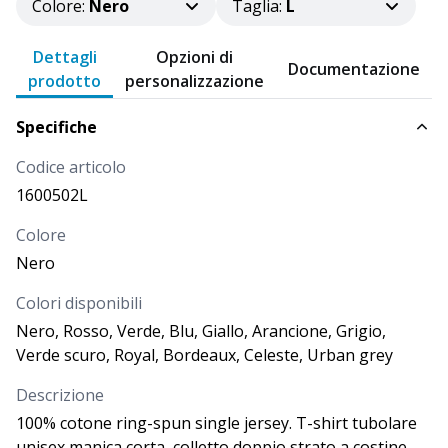
Colore
:
Nero
Taglia
:
L
CODICE
COLORE
TAGLIA
Dettagli
Opzioni di
Nero
Documentazione
L
prodotto
personalizzazione
1600502L
Specifiche
DISPONIBILITÀ
PROSSIMI ARRIVI
Codice articolo
Più di
4.000
1600502L
PREZZO
2,000
€
Colore
QUANTITÀ
Nero
Colori disponibili
Nero, Rosso, Verde, Blu, Giallo, Arancione, Grigio,
CODICE
COLORE
TAGLIA
Verde scuro, Royal, Bordeaux, Celeste, Urban grey
Nero
XL
1600502XL
Descrizione
100% cotone ring-spun single jersey. T-shirt tubolare
unisex manica corta, colletto doppio strato a costine
DISPONIBILITÀ
PROSSIMI ARRIVI